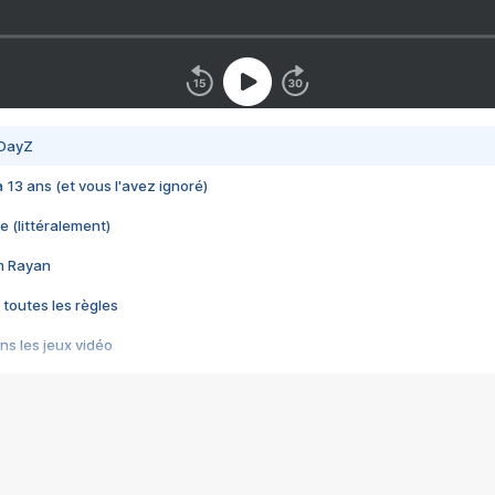
 DayZ
 a 13 ans (et vous l'avez ignoré)
e (littéralement)
im Rayan
 toutes les règles
s les jeux vidéo
us choquant de Rockstar ? - Le scandale BULLY
e plus moche de Steam
du RÊVE tourne au CAUCHEMAR