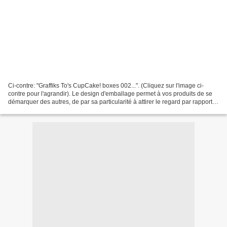
Ci-contre: "Graffiks To's CupCake! boxes 002...". (Cliquez sur l'image ci-
contre pour l'agrandir). Le design d'emballage permet à vos produits de se
démarquer des autres, de par sa particularité à attirer le regard par rapport
au graphisme, à la couleur...